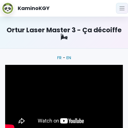
KaminoKGY
Ortur Laser Master 3 - Ça décoiffe
🌬️
FR
-
EN