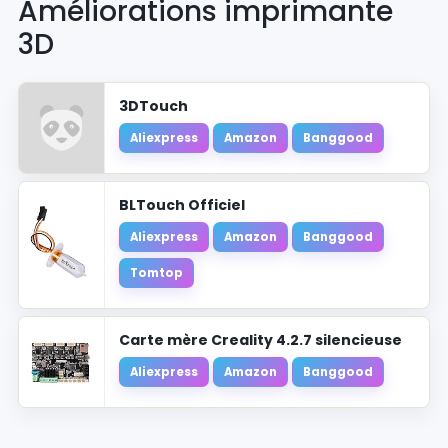
Améliorations imprimante
3D
3DTouch
Aliexpress
Amazon
Banggood
BLTouch Officiel
Aliexpress
Amazon
Banggood
Tomtop
Carte mère Creality 4.2.7 silencieuse
Aliexpress
Amazon
Banggood