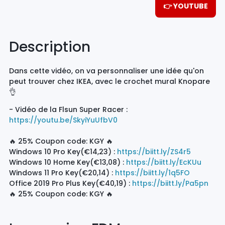
👉 YOUTUBE
Description
Dans cette vidéo, on va personnaliser une idée qu'on
peut trouver chez IKEA, avec le crochet mural Knopare
👌
- Vidéo de la Flsun Super Racer :
https://youtu.be/SkyiYuUfbV0
🔥 25% Coupon code: KGY 🔥
️Windows 10 Pro Key(€14,23) :
https://biitt.ly/ZS4r5
️Windows 10 Home Key(€13,08) :
https://biitt.ly/EcKUu
️Windows 11 Pro Key(€20,14) :
https://biitt.ly/1q5FO
️Office 2019 Pro Plus Key(€40,19) :
https://biitt.ly/Pa5pn
🔥 25% Coupon code: KGY 🔥