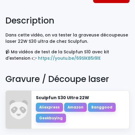
Description
Dans cette vidéo, on va tester la graveuse découpeuse
laser 22W S30 ultra de chez Sculpfun.
📹 Ma vidéos de test de la Sculpfun S10 avec kit
d'extension 👉
https://youtu.be/69SlKB5I9lE
Gravure / Découpe laser
Sculpfun S30 Ultra 22W
Aliexpress
Amazon
Banggood
Geekbuying