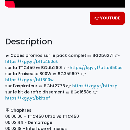
👉 YOUTUBE
Description
🔥 Codes promos sur le pack complet 🎫 BG2b6271 👉
https://kgy.yt/bttc450uk
sur la TTC450 🎫 BGdb2801 👉
https://kgy.yt/bttc450us
sur la Fraiseuse 800W 🎫 BG359607 👉
https://kgy.yt/btt800w
sur l'aspirateur 🎫 BGbf2778 👉
https://kgy.yt/bttasp
sur le kit de refroidissement 🎫 BGc1658c 👉
https://kgy.yt/bkitref
🪧 Chapitres
00:00:00 - TTC450 Ultra vs TTC450
00:02:44 - Démarrage
00:03:18 - Interface et menus