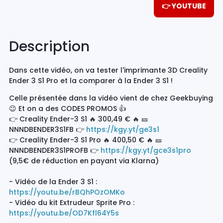
👉 YOUTUBE
Description
Dans cette vidéo, on va tester l'imprimante 3D Creality
Ender 3 S1 Pro et la comparer à la Ender 3 S1 !
Celle présentée dans la vidéo vient de chez Geekbuying
😉 Et on a des CODES PROMOS 👍
👉 Creality Ender-3 S1 🔥 300,49 € 🔥 🎫
NNNDBENDER3S1FB 👉
https://kgy.yt/ge3s1
👉 Creality Ender-3 S1 Pro 🔥 400,50 € 🔥 🎫
NNNDBENDER3S1PROFB 👉
https://kgy.yt/gce3s1pro
(9,5€ de réduction en payant via Klarna)
- Vidéo de la Ender 3 S1 :
https://youtu.be/rBQhPOzOMKo
- Vidéo du kit Extrudeur Sprite Pro :
https://youtu.be/OD7Kfl64Y5s