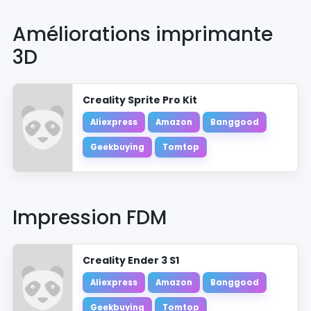
Améliorations imprimante
3D
Creality Sprite Pro Kit
Aliexpress
Amazon
Banggood
Geekbuying
Tomtop
Impression FDM
Creality Ender 3 S1
Aliexpress
Amazon
Banggood
Geekbuying
Tomtop