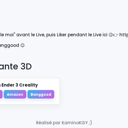
 moi" avant le Live, puis Liker pendant le Live ici 😉👉 ht
 Banggood 😉
ante 3D
 Ender 3 Creality
Amazon
Banggood
Réalisé par KaminoKGY ;)