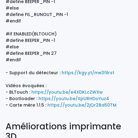
#define BEEPER_PIN -1
#else
#define FIL_RUNOUT_PIN -1
#endif
#if ENABLED(BLTOUCH)
#define BEEPER_PIN -1
#else
#define BEEPER_PIN 27
#endif
- Support du détecteur :
https://kgy.yt/me3filrst
Vidéos évoquées :
- BLTouch :
https://youtu.be/e4XDKLcZWXw
- Bootloader :
https://youtu.be/XpURHDoYuz4
- Carte mère 1.1.5 :
https://youtu.be/2jQr2Ba50TM
Améliorations imprimante
3D