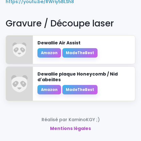
https://youtu.be/RWriy5BLSh8
Gravure / Découpe laser
Dewallie Air Assist
Amazon
MadeTheBest
Dewallie plaque Honeycomb / Nid
d'abeilles
Amazon
MadeTheBest
Réalisé par KaminoKGY ;)
Mentions légales