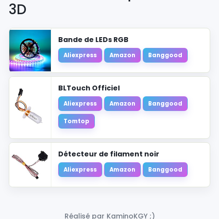
3D
Bande de LEDs RGB
Aliexpress
Amazon
Banggood
BLTouch Officiel
Aliexpress
Amazon
Banggood
Tomtop
Détecteur de filament noir
Aliexpress
Amazon
Banggood
Réalisé par KaminoKGY ;)