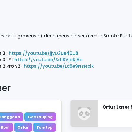
es pour graveuse / découpeuse laser avec le Smoke Purifie
 3 :
https://youtu.be/jjyD2Ue40u8
 3 LE :
https://youtu.be/Sd1RVjqKj8o
 2 Pro S2 :
https://youtu.be/Lc8e9NsNplk
ser
Ortur Laser 
Banggood
Geekbuying
Best
Ortur
Tomtop