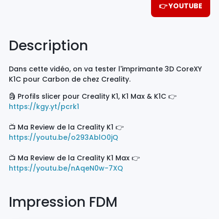
👉 YOUTUBE
Description
Dans cette vidéo, on va tester l'imprimante 3D CoreXY
K1C pour Carbon de chez Creality.
🗿 Profils slicer pour Creality K1, K1 Max & K1C 👉
https://kgy.yt/pcrk1
📺 Ma Review de la Creality K1 👉
https://youtu.be/o293AblO0jQ
📺 Ma Review de la Creality K1 Max 👉
https://youtu.be/nAqeN0w-7XQ
Impression FDM