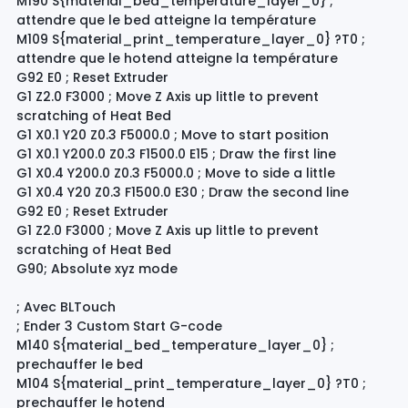
M190 S{material_bed_temperature_layer_0} ;
attendre que le bed atteigne la température
M109 S{material_print_temperature_layer_0} ?T0 ;
attendre que le hotend atteigne la température
G92 E0 ; Reset Extruder
G1 Z2.0 F3000 ; Move Z Axis up little to prevent
scratching of Heat Bed
G1 X0.1 Y20 Z0.3 F5000.0 ; Move to start position
G1 X0.1 Y200.0 Z0.3 F1500.0 E15 ; Draw the first line
G1 X0.4 Y200.0 Z0.3 F5000.0 ; Move to side a little
G1 X0.4 Y20 Z0.3 F1500.0 E30 ; Draw the second line
G92 E0 ; Reset Extruder
G1 Z2.0 F3000 ; Move Z Axis up little to prevent
scratching of Heat Bed
G90; Absolute xyz mode
; Avec BLTouch
; Ender 3 Custom Start G-code
M140 S{material_bed_temperature_layer_0} ;
prechauffer le bed
M104 S{material_print_temperature_layer_0} ?T0 ;
prechauffer le hotend