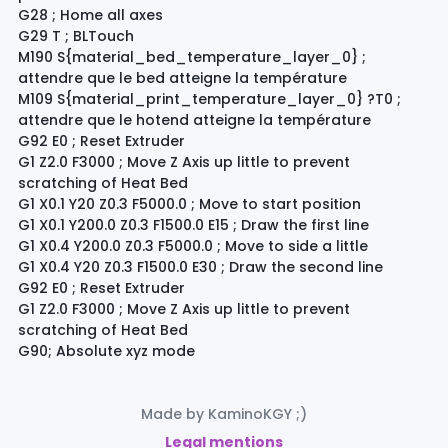
G28 ; Home all axes
G29 T ; BLTouch
M190 S{material_bed_temperature_layer_0} ;
attendre que le bed atteigne la température
M109 S{material_print_temperature_layer_0} ?T0 ;
attendre que le hotend atteigne la température
G92 E0 ; Reset Extruder
G1 Z2.0 F3000 ; Move Z Axis up little to prevent
scratching of Heat Bed
G1 X0.1 Y20 Z0.3 F5000.0 ; Move to start position
G1 X0.1 Y200.0 Z0.3 F1500.0 E15 ; Draw the first line
G1 X0.4 Y200.0 Z0.3 F5000.0 ; Move to side a little
G1 X0.4 Y20 Z0.3 F1500.0 E30 ; Draw the second line
G92 E0 ; Reset Extruder
G1 Z2.0 F3000 ; Move Z Axis up little to prevent
scratching of Heat Bed
G90; Absolute xyz mode
Made by KaminoKGY ;)
Legal mentions